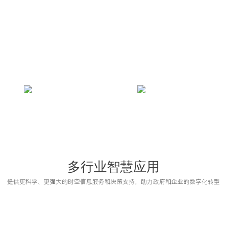
全空间三维重建
时空大数据治理
物联数据可视化与分析
了解详情
多行业智慧应用
提供更科学、更强大的时空信息服务和决策支持，助力政府和企业的数字化转型