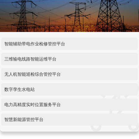
智能辅助带电作业检修管控平台
三维输电线路智能运维平台
无人机智能巡检综合管控平台
数字孪生水电站
电力高精度实时位置服务平台
智慧新能源管控平台