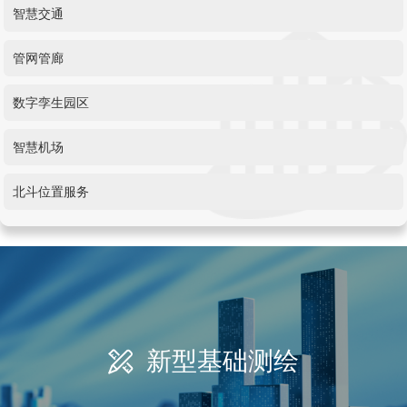
智慧交通
管网管廊
数字孪生园区
智慧机场
北斗位置服务
新型基础测绘