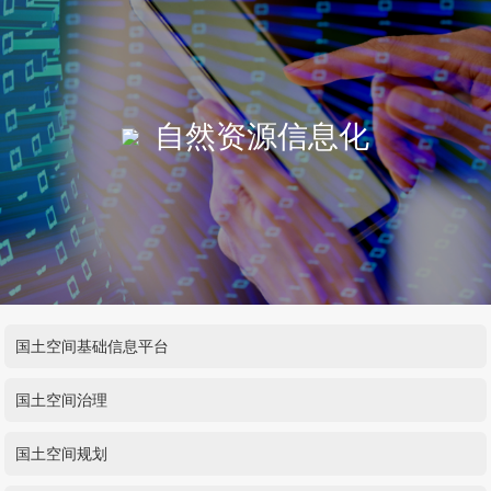
自然资源信息化
国土空间基础信息平台
国土空间治理
国土空间规划