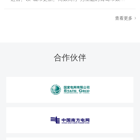
经济赋能实体产业主题活动圆满收官。南方智能应青
岛北岸控...
查看更多
合作伙伴