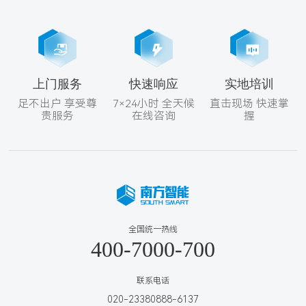
上门服务
快速响应
实地培训
足不出户 享受尊
7×24小时 全天候
直击现场 快速掌
贵服务
在线咨询
握
全国统一热线
400-7000-700
联系电话
020-23380888-6137