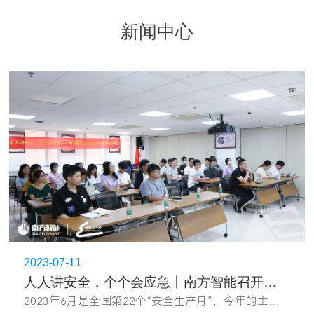
新闻中心
2023-07-11
人人讲安全，个个会应急丨南方智能召开
2023年安全生产月主题培训会议
2023年6月是全国第22个“安全生产月”，今年的主题
为“人人讲安全，个个会应急”。为深入落实公司“安全